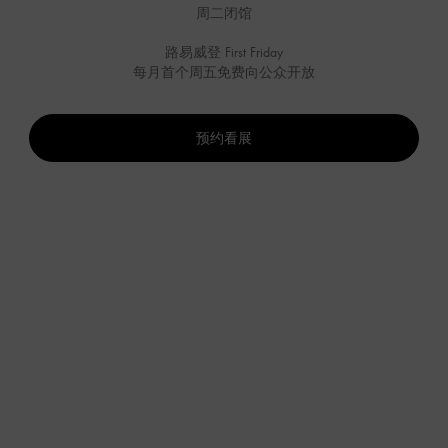
周二闭馆
路易威登 First Friday
每月首个周五免费向公众开放
预约看展