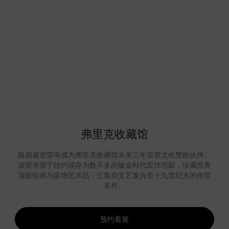
弗里克收藏馆
路易威登荣幸成为弗里克收藏馆未来三年首席文化赞助伙伴。
该馆坐落于纽约现存为数不多的镀金时代宏伟宅邸，珍藏世界
顶级绘画与装饰艺术品，汇集自文艺复兴至十九世纪末的传世
名作。
预约看展