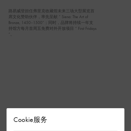
路易威登担任弗里克收藏馆未来三场大型展览首
席文化赞助伙伴，率先呈献 “ Siena: The Art of
Bronze, 1450–1500”；同时，品牌将持续一年支
持馆方每月首周五免费对外开放项目 “ First Fridays
”。
Cookie服务