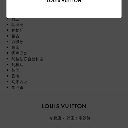
美国
芬兰
英国
荷兰
菲律宾
葡萄牙
蒙古
西班牙
越南
阿卢巴岛
阿拉伯联合酋长国
阿根廷
韩国
香港
马来西亚
黎巴嫩
路
易
专卖店
韩国；南朝鲜
威