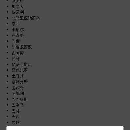
俄罗斯
加拿大
匈牙利
北马里亚纳群岛
南非
卡塔尔
卢森堡
印度
印度尼西亚
古阿姆
台湾
哈萨克斯坦
哥伦比亚
土耳其
塞浦路斯
墨西哥
奥地利
巴巴多斯
巴拿马
巴林
巴西
希腊
德国