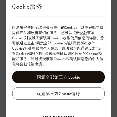
意大利
Cookie服务
挪威
捷克共和国
摩洛哥
新加坡
路易威登使用全球服务商提供的Cookies，以更好地向您
新西兰
提供产品和改善我们的服务。您可以点击
此处
查看
日本
Cookies列表以了解该等Cookies收集使用信息的详情。您
智利
可以通过点击“同意全部Cookies”确认同意所有该等
比利时
Cookies将处理您的个人信息，或者您可以通过点击“设
沙特阿拉伯
置Cookies偏好”使用勾选框来确认您所同意的Cookies功
法国
能和服务。通过接受该等Cookies即确认同意您的个人信
波兰
息将会被传输出境。
泰国
澳大利亚
澳门
同意全部第三方Cookie
爱尔兰
瑞典
瑞士
设置第三方Cookie偏好
百慕达
科威特
约旦
罗马尼亚