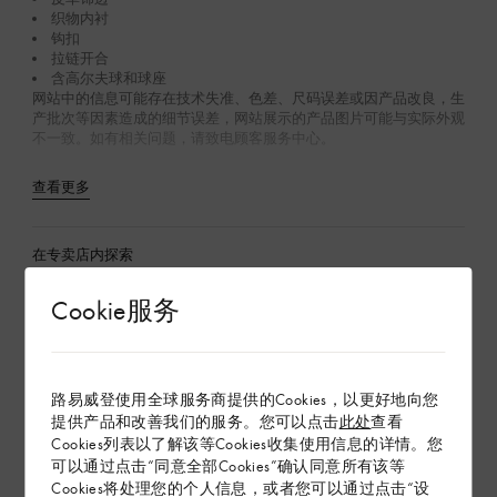
织物内衬
钩扣
拉链开合
含高尔夫球和球座
网站中的信息可能存在技术失准、色差、尺码误差或因产品改良，生
产批次等因素造成的细节误差，网站展示的产品图片可能与实际外观
不一致。如有相关问题，请致电顾客服务中心。
查看更多
在专卖店内探索
Cookie服务
配送 & 退货
赠礼
路易威登使用全球服务商提供的Cookies，以更好地向您
提供产品和改善我们的服务。您可以点击
此处
查看
Cookies列表以了解该等Cookies收集使用信息的详情。您
可以通过点击“同意全部Cookies”确认同意所有该等
Cookies将处理您的个人信息，或者您可以通过点击“设