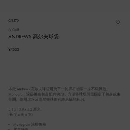
GI1570
LV Golf
ANDREWS 高尔夫球袋
¥7,500
本款 Andrews 高尔夫球袋可为下一轮挥杆增添一抹不羁风范。
Monogram 涂层帆布包身配有钩扣，方便将球场所需固定于包身或束
带圈。随附球座及高尔夫球饰有路易威登标识。
5.3 x 13.8 x 5.2
厘米
(长度 x 高 x 宽)
Monogram 涂层帆布
皮革饰边