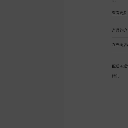
查看更多
产品养护
在专卖店
配送 & 
赠礼