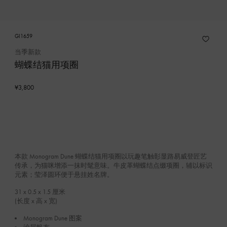
GI1659
当季新款
蝴蝶结猫用项圈
¥3,800
本款 Monogram Dune 蝴蝶结猫用项圈以玩趣笔触彰显路易威登匠艺
传承，为猫咪增添一抹时髦意味。牛皮革蝴蝶结点缀项圈，辅以标识
元素；莹泽圆环便于悬挂姓名牌。
31 x 0.5 x 1.5
厘米
(长度 x 高 x 宽)
Monogram Dune 图案