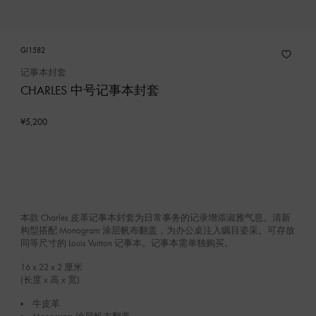
GI1582
记事本封套
CHARLES 中号记事本封套
¥5,200
本款 Charles 皮革记事本封套为日常事务的记录增添淑雅气息。清新
构型搭配 Monogram 涂层帆布翻盖，为办公桌注入瞩目姿采。可存放
同等尺寸的 Louis Vuitton 记事本。记事本需单独购买。
16 x 22 x 2
厘米
(长度 x 高 x 宽)
牛皮革