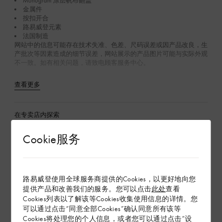
Monogram 涂层帆布翻盖
金属件
按扣开合
路易威登元素
法国制造
网站中的信息可能存在技术失准、色差、尺码误差或因产品改良，生
产批次等因素造成的细节误差，网站展示的产品图片可能与实际外观
不一致。如有相关问题，请致电顾客服务中心。
查看更多
在专卖店内探索
Cookie服务
配送 & 退货
赠礼
路易威登使用全球服务商提供的Cookies，以更好地向您
提供产品和改善我们的服务。您可以点击
此处
查看
Cookies列表以了解该等Cookies收集使用信息的详情。您
可以通过点击“同意全部Cookies”确认同意所有该等
Cookies将处理您的个人信息，或者您可以通过点击“设