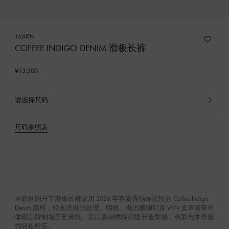
1AJUEN
COFFEE INDIGO DENIM 滑板长裤
¥13,200
请选择尺码
已
选
产
尺码参照表
品
本款休闲丹宁滑板长裤采用 2026 年春夏秀场标志性的 Coffee Indigo
Denim 面料，经水洗做旧处理。明线、做旧感铆钉及 VVN 皮革腰带环
体现品牌制箱工艺传统。后口袋刺绣标识提升造型感，色彩与本季服
饰轻松呼应。