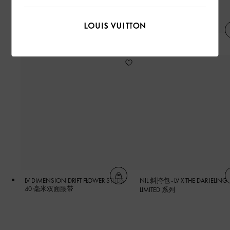
COFFEE INDIGO 丹宁长袖衬衫
网格背心
LV DIMENSION DRIFT FLOWER STUDS
NIL 斜挎包 - LV X THE DARJELING
40 毫米双面腰带
LIMITED 系列