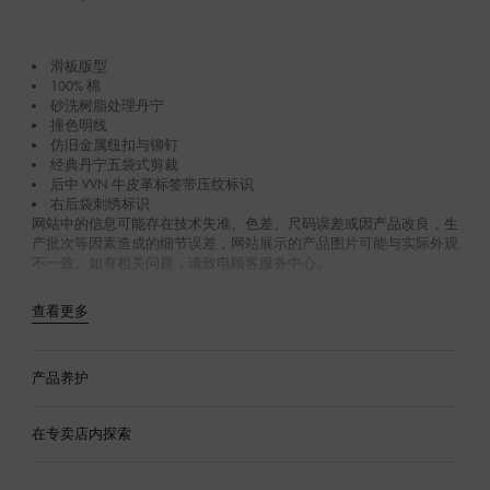
滑板版型
100% 棉
砂洗树脂处理丹宁
撞色明线
仿旧金属纽扣与铆钉
经典丹宁五袋式剪裁
后中 VVN 牛皮革标签带压纹标识
右后袋刺绣标识
网站中的信息可能存在技术失准、色差、尺码误差或因产品改良，生
产批次等因素造成的细节误差，网站展示的产品图片可能与实际外观
不一致。如有相关问题，请致电顾客服务中心。
查看更多
产品养护
在专卖店内探索