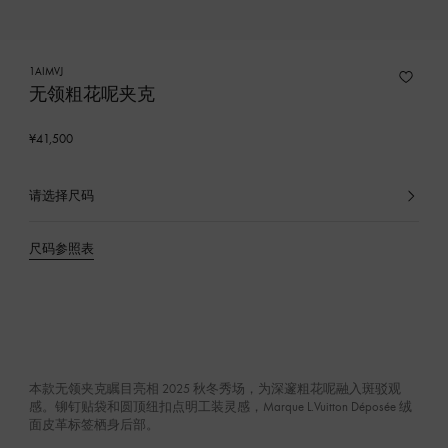
1AIMVJ
无领粗花呢夹克
¥41,500
请选择尺码
已
选
产
尺码参照表
品
本款无领夹克瞩目亮相 2025 秋冬秀场，为深邃粗花呢融入斑驳观
感。铆钉贴袋和圆顶纽扣点明工装灵感，Marque L.Vuitton Déposée 绒
面皮革标签栖身后部。