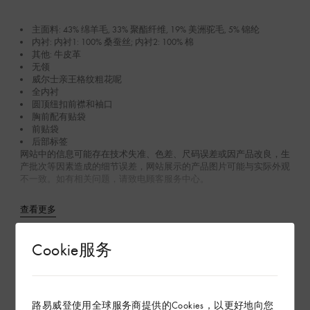
主面料: 43% 绵羊毛, 33% 聚酯纤维, 19% 美洲驼毛, 5% 锦纶
内衬: 内衬1: 100% 桑蚕丝; 内衬2: 100% 棉
其他: 牛皮革
无领
威尔士亲王格纹粗花呢
全内衬
圆顶纽扣前襟和袖口
胸前配有贴袋
前贴袋
后部标签
网站中的信息可能存在技术失准、色差、尺码误差或因产品改良，生
产批次等因素造成的细节误差，网站展示的产品图片可能与实际外观
不一致。如有相关问题，请致电顾客服务中心。
查看更多
Cookie服务
Product care
在专卖店内探索
路易威登使用全球服务商提供的Cookies，以更好地向您