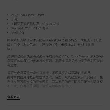
750/1000 18K 金（粉色）
贝壳
1 颗明亮式切割钻石，约 0.04 克拉
太阳装饰尺寸：约 9.8 毫米
抛光宝石
路易威登高级珠宝作品的密镶钻石均经过精心甄选，成色为 F（无色
级‌）至 G（近无色级），净度为 VVS（极微瑕级）至 VS（微瑕
级）。
路易威登高级珠宝系列的每件成品有所不同。Color Blossom 系列的每
颗宝石均由我们的专家精心甄选。不同作品所呈现的宝石色彩可能略
有差异。
宝石与金属重量信息仅供参考，不同成品之间可能略有差异。
网站中的信息可能存在技术失准、色差、尺码误差或因产品改良，生
产批次等因素造成的细节误差，网站展示的产品图片可能与实际外观
不一致。如有相关问题，请致电顾客服务中心。
查看更多