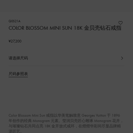
Q0S21A
COLOR BLOSSOM MINI SUN 18K 金贝壳钻石戒指
¥27,200
请选择尺码
已
选
产
尺码参照表
品
Color Blossom Mini Sun 戒指以华美笔触致意 Georges Vuitton 于 1896
年创作的经典 Monogram 元素。莹润贝壳匠心雕琢 Monogram 花卉，
与璀璨钻石共同点亮 18K 金开放式戒环，在熠熠华彩间尽显品牌精
湛匠艺。