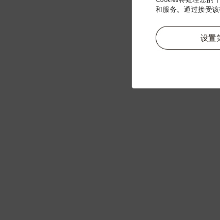
和服务。通过接受该等
设置第