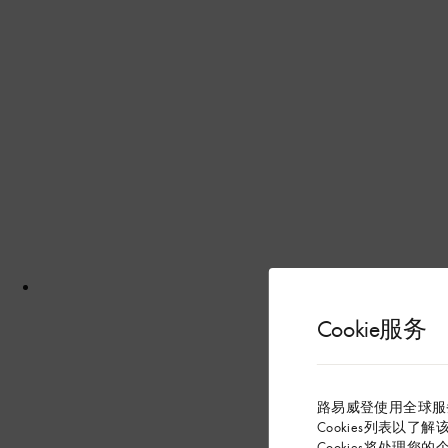
Cookie服务
路易威登使用全球服
Cookies列表以了
Cookies将处理您