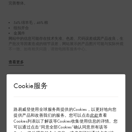
完善整体。
54% 绵羊毛，46% 棉
纽扣开合
金属件
网站中的信息可能存在技术失准、色差、尺码误差或因产品改良，生
产批次等因素造成的细节误差，网站展示的产品图片可能与实际外观
不一致。如有相关问题，请致电顾客服务中心。
查看更多
在专卖店内探索
Cookie服务
配送 & 退货
路易威登使用全球服务商提供的Cookies，以更好地向您
赠礼
提供产品和改善我们的服务。您可以点击
此处
查看
Cookies列表以了解该等Cookies收集使用信息的详情。您
可以通过点击“同意全部Cookies”确认同意所有该等