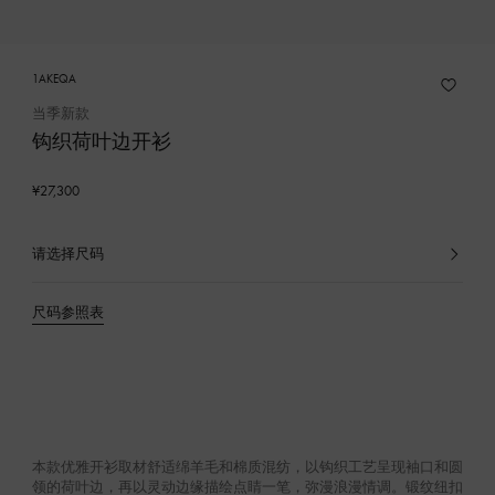
1AKEQA
当季新款
钩织荷叶边开衫
¥27,300
请选择尺码
已
选
产
尺码参照表
品
本款优雅开衫取材舒适绵羊毛和棉质混纺，以钩织工艺呈现袖口和圆
领的荷叶边，再以灵动边缘描绘点睛一笔，弥漫浪漫情调。锻纹纽扣