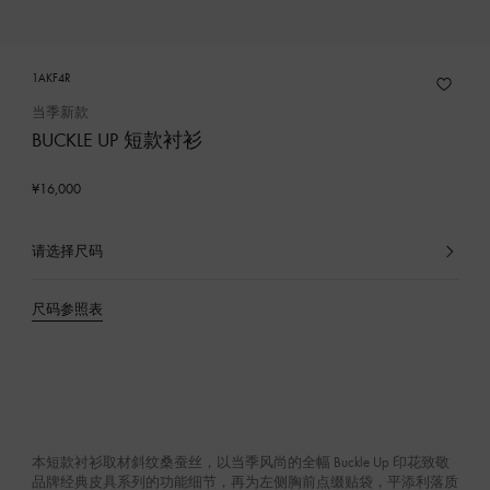
1AKF4R
当季新款
BUCKLE UP 短款衬衫
¥16,000
请选择尺码
已
选
产
尺码参照表
品
本短款衬衫取材斜纹桑蚕丝，以当季风尚的全幅 Buckle Up 印花致敬
品牌经典皮具系列的功能细节，再为左侧胸前点缀贴袋，平添利落质