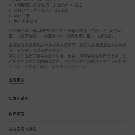
32颗明亮式切割钻石，总重约 0.28 克拉
装饰尺寸：约 9 毫米 / 13.5 毫米
Alpa 工艺
抛光图案质感
路易威登珠宝作品的密镶钻石均经过精心筛选，色域为 F（无色级‌）
至 G（近无色级），净度为 VVS（极微瑕级）至 VS（微瑕级）。
路易威登珠宝系列的每件成品有所不同，宝石与金属重量信息仅供参
考，不同成品可能会略有差异。
网站中的信息可能存在技术失准、色差、尺码误差或因产品改良，生
产批次等因素造成的细节误差，网站展示的产品图片可能与实际外观
不一致。如有相关问题，请致电顾客服务中心。
查看更多
负责任采购
保养指南
在专卖店内探索