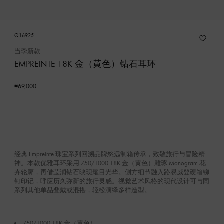
Q16925
当季新款
EMPREINTE 18K 金（黄色）钻石耳环
¥69,000
经典 Empreinte 珠宝系列回溯品牌悠远制箱传承，致敬旅行与冒险精
神。本款优雅耳环采用 750/1000 18K 金（黄色）雕琢 Monogram 花
卉轮廓，再借莹润钻石映现耀目光华。侧方细节融入路易威登硬箱铆
钉印记，呼应历久弥新的旅行灵感。视觉艺术风格的现代设计可与同
系列其他单品叠戴或混搭，轻松演绎多样造型。
750/1000 18K 金（黄色）