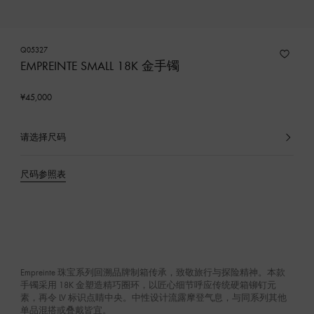
Q05327
EMPREINTE SMALL 18K 金手镯
¥45,000
请选择尺码
已
选
产
尺码参照表
品
Empreinte 珠宝系列回溯品牌制箱传承，致敬旅行与探险精神。本款
手镯采用 18K 金塑造精巧圈环，以匠心细节呼应传统硬箱铆钉元
素，再令 LV 标识点睛中央。中性设计流露摩登气息，与同系列其他
单品混搭或叠戴皆宜。