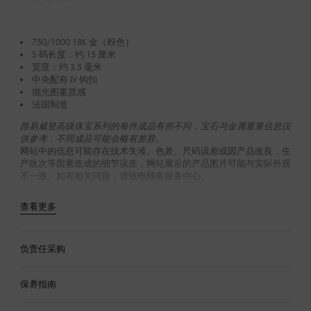
750/1000 18K 金（粉色）
S 码长度：约 15 厘米
宽度：约 3.5 毫米
中央配有 LV 钩扣
抛光图案质感
法国制造
路易威登高级珠宝系列的每件成品有所不同，宝石与金属重量信息仅
供参考，不同成品可能会略有差异。
网站中的信息可能存在技术失准、色差、尺码误差或因产品改良，生
产批次等因素造成的细节误差，网站展示的产品图片可能与实际外观
不一致。如有相关问题，请致电顾客服务中心。
查看更多
负责任采购
保养指南