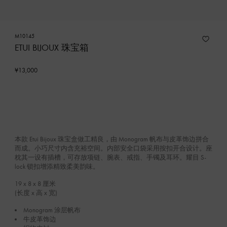
M10145
ETUI BIJOUX 珠宝箱
¥13,000
本款 Etui Bijoux 珠宝盒做工精良，由 Monogram 帆布与皮革饰边拼合
而成。小巧尺寸内含充裕空间。内部安全口袋采用按扣开合设计。座
枕其一设有插槽，可存放项链、腕表、戒指、手镯及耳环。耀目 S-
lock 锁扣增添精致柔美韵味。
19 x 8 x 8
厘米
(长度 x 高 x 宽)
Monogram 涂层帆布
牛皮革饰边