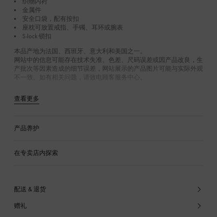
织物内衬
金属件
安全口袋，配有按扣
座枕可放置戒指、手镯、耳环或腕表
S-lock 锁扣
本品产地为法国、西班牙、意大利和美国之一。
网站中的信息可能存在技术失准、色差、尺码误差或因产品改良，生
产批次等因素造成的细节误差，网站展示的产品图片可能与实际外观
不一致。如有相关问题，请致电顾客服务中心。
查看更多
产品养护
在专卖店内探索
配送 & 退货
赠礼