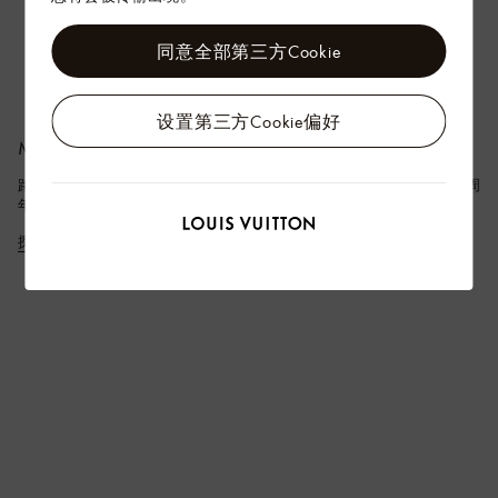
同意全部第三方Cookie
设置第三方Cookie偏好
Monogram Anniversary
路易威登以皮具新作颂扬传统设计，纪念品牌 Monogram 图案诞生 130 周
年。
探索更多