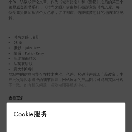
小传、访谈或评论文章。作为《城市指南》和《游记》之后的第三个
路易威登图书系列，《时尚之眼》借由旅行摄影宣告时尚态度。每一
位受邀摄影师挥洒个人色彩，讲述都市、边陲或梦想目的地的独到见
解。
时尚之眼 - 瑞典
98 页
摄影：Julia Hetta
编辑：Patrick Remy
压纹布面精装
法英双语版
意大利印刷
网站中的信息可能存在技术失准、色差、尺码误差或因产品改良，生
产批次等因素造成的细节误差，网站展示的产品图片可能与实际外观
不一致。如有相关问题，请致电顾客服务中心。
查看更多
Cookie服务
环保与可持续性
在专卖店内探索