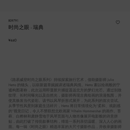
R09791
时尚之眼 - 瑞典
¥440
《路易威登时尚之眼系列》持续探索旅行艺术，借助摄影师 Julia
Hetta 的镜头，以崭新篇章娓娓讲述瑞典风情。Hetta 素以绘画般的宁
谧构图著称，此次运用即显胶片捕捉遥远北方的梦幻光芒。通过别致
纹理、长时间曝光以及自然光，摄影师再现古典绘画的浪漫氛围，并
使其焕发当代姿彩。该书以风琴折形式展开，为此系列的首次尝试。
从季节性风景到家庭生活碎片，Hetta 将日常情境化为“柔和、戏剧感
的”视觉日记，令人不禁联想北欧画家 Vilhelm Hammershøi 的画作。苔
藓、白桦林和肃静雪地于风琴页面与人物肖像展开电影般的诗意拼
贴，由此打破了传统叙事结构，缔造一系列亲切温暖、深入人心的画
面。每一辑《时尚之眼》精选丰富的大尺寸摄影作品，并收录摄影师