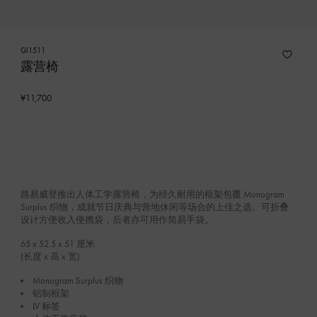
GI1511
露营椅
¥11,700
路易威登推出人体工学露营椅，为经久耐用的框架包覆 Monogram
Surplus 织物，成就节日庆典与营地休闲等场合的上佳之选。可折叠
设计方便收入便携袋，后者亦可用作简易手袋。
65 x 52.5 x 51
厘米
(长度 x 高 x 宽)
Monogram Surplus 织物
铝制框架
LV 标签