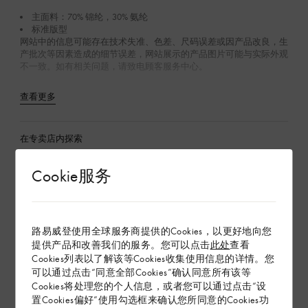
主面料：70% 锦纶，30% 氨纶
标准版型
网站中的信息可能存在技术失准、色差、尺码误差或因产品改良，生
产批次等因素造成的细节误差，网站展示的产品图片可能与实际外观
不一致。如有相关问题，请致电顾客服务中心。
查看更多
在专卖店内探索
Cookie服务
配送 & 退货
赠礼
路易威登使用全球服务商提供的Cookies，以更好地向您
提供产品和改善我们的服务。您可以点击
此处
查看
Cookies列表以了解该等Cookies收集使用信息的详情。您
可以通过点击“同意全部Cookies”确认同意所有该等
Cookies将处理您的个人信息，或者您可以通过点击“设
置Cookies偏好”使用勾选框来确认您所同意的Cookies功