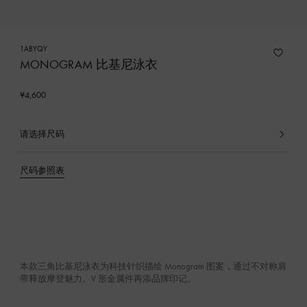
1ABYQY
MONOGRAM 比基尼泳衣
¥4,600
请选择尺码
已
选
产
尺码参照表
品
本款三角比基尼泳衣为科技针织描绘 Monogram 图案，通过不对称肩
带释放摩登魅力。V 形金属件再添品牌印记。