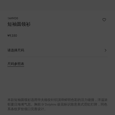
1AHVO0
短袖圆领衫
¥9,350
请选择尺码
已
选
产
尺码参照表
品
本款短袖圆领衫选用华夫格纹针织演绎鲜明色彩的活力碰撞，洋溢浓
郁夏日海滩气息。胸前 LV Dolphins 嵌花标识致意美式霓虹灯牌，同色
系条纹罗纹领口完善设计。