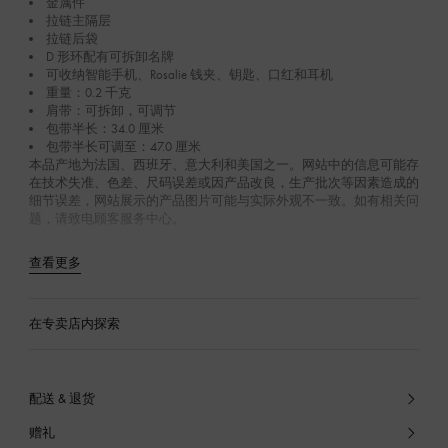
金属件
拉链主隔层
拉链后袋
D 形环配有可拆卸名牌
可收纳智能手机、Rosalie 钱夹、钥匙、口红和耳机
重量：0.2 千克
肩带：可拆卸，可调节
包带半长：34.0 厘米
包带半长可调至：47.0 厘米
本品产地为法国、西班牙、意大利和美国之一。网站中的信息可能存
在技术失准、色差、尺码误差或因产品改良，生产批次等因素造成的
细节误差，网站展示的产品图片可能与实际外观不一致。如有相关问
题，请致电顾客服务中心。
查看更多
在专卖店内探索
配送 & 退货
赠礼