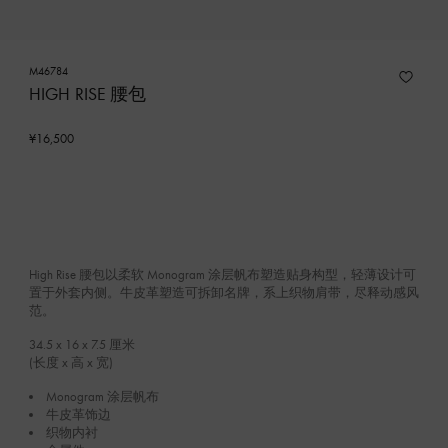
M46784
HIGH RISE 腰包
¥16,500
High Rise 腰包以柔软 Monogram 涂层帆布塑造贴身构型，轻薄设计可
置于外套内侧。牛皮革塑造可拆卸名牌，系上织物肩带，尽释动感风
范。
34.5 x 16 x 7.5
厘米
(长度 x 高 x 宽)
Monogram 涂层帆布
牛皮革饰边
织物内衬