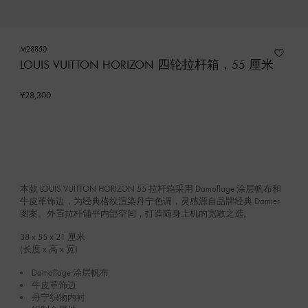
M28850
LOUIS VUITTON HORIZON 四轮拉杆箱，55 厘米
¥28,300
本款 LOUIS VUITTON HORIZON 55 拉杆箱采用 Damoflage 涂层帆布和
牛皮革饰边，为经典格纹渲染丹宁色调，灵感源自品牌经典 Damier
图案。外置拉杆铺平内部空间，打造随身上机的宽敞之选。
38 x 55 x 21
厘米
(长度 x 高 x 宽)
Damoflage 涂层帆布
牛皮革饰边
丹宁织物内衬