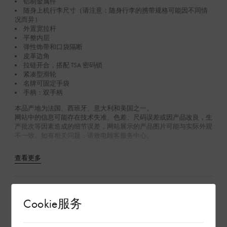
铝制金属件
随身上机行李尺寸（请注意：随身行李的携带规格可能因不同情
况而异）
外置宽拉杆
平整内层
弹性饰带和口袋隔断
皮革边角
拉链开合，搭配 TSA 密码锁
紧凑型滑轮
名牌可固定手袋
手柄：双手柄
本品产地为法国、西班牙、意大利和美国之一。
网站中的信息可能存在技术失准、色差、尺码误差或因产品改良，生
产批次等因素造成的细节误差，网站展示的产品图片可能与实际外观
不一致。如有相关问题，请致电顾客服务中心。
查看更多
环保与可持续性
Cookie服务
产品养护