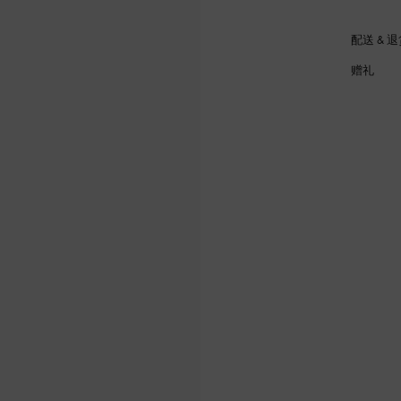
配送 & 
赠礼