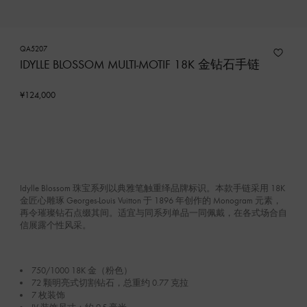
QA5207
IDYLLE BLOSSOM MULTI-MOTIF 18K 金钻石手链
¥124,000
Idylle Blossom 珠宝系列以典雅笔触重绎品牌标识。本款手链采用 18K
金匠心雕琢 Georges-Louis Vuitton 于 1896 年创作的 Monogram 元素，
再令璀璨钻石点缀其间。适宜与同系列单品一同佩戴，在各式场合自
信展露个性风采。
750/1000 18K 金（粉色）
72 颗明亮式切割钻石，总重约 0.77 克拉
7 枚装饰