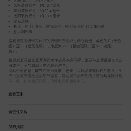
LV 装饰尺寸：约 9.5 毫米
风筝装饰尺寸：约 12.7 毫米
星形装饰尺寸：约 11.4 毫米
太阳装饰尺寸：约 10.8 毫米
抛光质感
长度：约 19 厘米，调节链位于约 17.5 和约 16.5 厘米处
意大利制造
路易威登高级珠宝作品的密镶钻石均经过精心甄选，成色为 F（无色
级‌）至 G（近无色级），净度为 VVS（极微瑕级）至 VS（微瑕
级）。
路易威登高级珠宝系列的每件成品有所不同，宝石与金属重量信息仅
供参考，不同成品可能会略有差异。
网站中的信息可能存在技术失准、色差、尺码误差或因产品改良，生
产批次等因素造成的细节误差，网站展示的产品图片可能与实际外观
不一致。如有相关问题，请致电顾客服务中心。
查看更多
负责任采购
保养指南