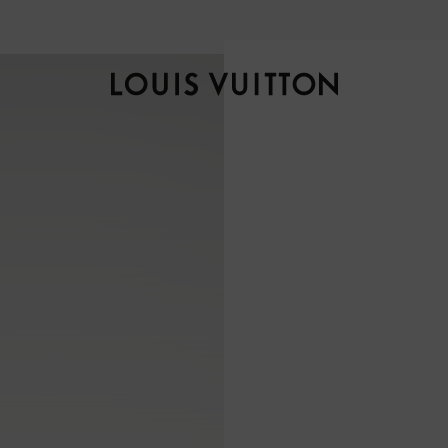
自然风光，匠艺臻作，探索全新
秋冬女士系列
。
路
易
威
登
LOUIS
VUITTON