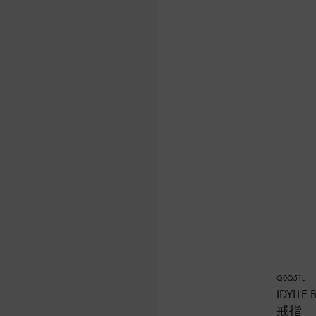
Q0Q51L
IDYLL
戒指