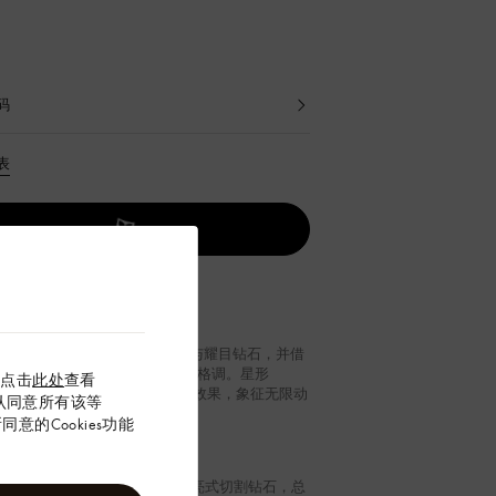
码
表
le Blossom Multi 戒指融合 18K 金与耀目钻石，并借
性元素与创意螺旋设计释放瞩目格调。星形
以点击
此处
查看
ram 花卉与工致圆环营造和谐视觉效果，象征无限动
”确认同意所有该等
昼夜场合注入优雅格调。
意的Cookies功能
000 18K 金（粉
9 颗明亮式切割钻石，总