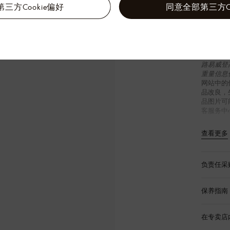
色）
三方Cookie偏好
同意全部第三方Co
路易威登
为 F（无
级）至 V
路易威登
重量信息
网站中的
品改良，
品图片可
客服务中
查看更多
负责任采
保养指南
在专卖店