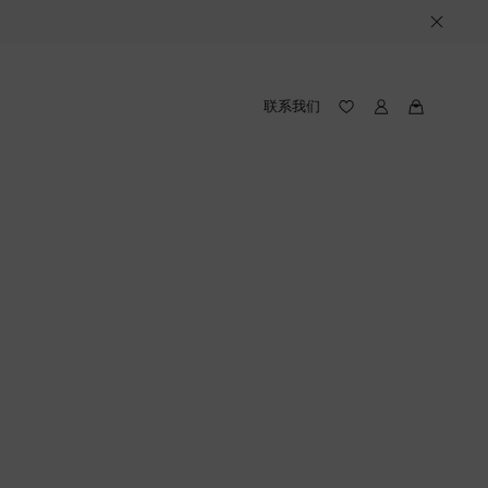
联系我们
我
我
的
的
愿
路
望
易
录
威
(愿
登
望
录
中
包
含
件
产
品)