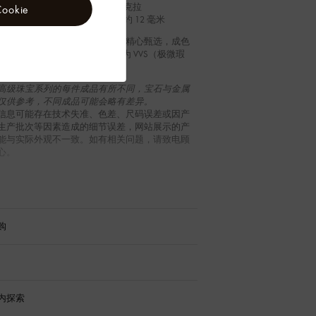
重约 0.09 克拉
okie
高度：约 12 毫米
高级珠宝作品的密镶钻石均经过精心甄选，成色
色级‌）至 G（近无色级），净度为 VVS（极微瑕
S（微瑕级）。
高级珠宝系列的每件成品有所不同，宝石与金属
仅供参考，不同成品可能会略有差异。
信息可能存在技术失准、色差、尺码误差或因产
生产批次等因素造成的细节误差，网站展示的产
能与实际外观不一致。如有相关问题，请致电顾
心。
购
内探索