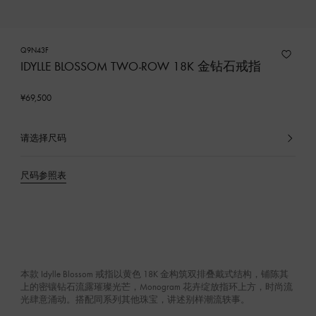
Q9N43F
IDYLLE BLOSSOM TWO-ROW 18K 金钻石戒指
¥69,500
请选择尺码
已
选
产
尺码参照表
品
本款 Idylle Blossom 戒指以黄色 18K 金构筑双排叠戴式结构，铺陈其
上的密镶钻石流露璀璨光芒，Monogram 花卉绽放指环上方，时尚流
光肆意涌动。搭配同系列其他珠宝，讲述别样潮流轶事。