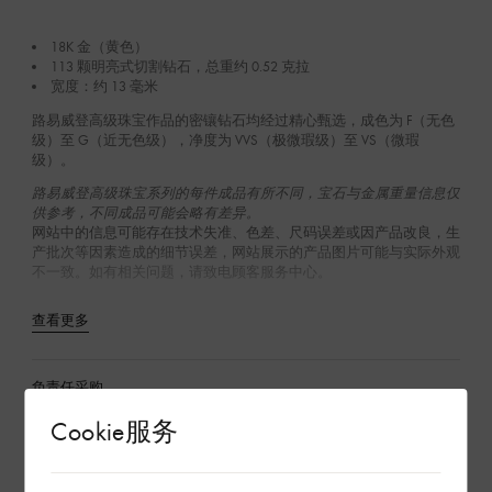
18K 金（黄色）
113 颗明亮式切割钻石，总重约 0.52 克拉
宽度：约 13 毫米
路易威登高级珠宝作品的密镶钻石均经过精心甄选，成色为 F（无色
级‌）至 G（近无色级），净度为 VVS（极微瑕级）至 VS（微瑕
级）。
路易威登高级珠宝系列的每件成品有所不同，宝石与金属重量信息仅
供参考，不同成品可能会略有差异。
网站中的信息可能存在技术失准、色差、尺码误差或因产品改良，生
产批次等因素造成的细节误差，网站展示的产品图片可能与实际外观
不一致。如有相关问题，请致电顾客服务中心。
查看更多
负责任采购
Cookie服务
保养指南