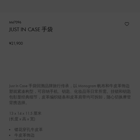
M47096
JUST IN CASE 手袋
¥21,900
Just In Case 手袋回溯品牌旅行传承，以 Monogram 帆布和牛皮革饰边
塑就紧凑构型，可容纳手机、钥匙、化妆品等日常所需。挂锁和钥匙
包彰显经典细节，皮革编织链条和皮革肩带均可拆卸，随心切换摩登
背携选择。
13 x 14 x 11.5
厘米
(长度 x 高 x 宽)
镂花穿孔牛皮革
牛皮革饰边