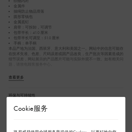
织物内衬
金属件
抽绳防止物品滑落
圆形零钱包
金属底钉
肩带：可拆卸，可调节
包带半长：41.0 厘米
包带半长可调至：51.0 厘米
手柄：单手柄
本品产地为法国、西班牙、意大利和美国之一。网站中的信息可能存
在技术失准、色差、尺码误差或因产品改良，生产批次等因素造成的
细节误差，网站展示的产品图片可能与实际外观不一致。如有相关问
题，请致电顾客服务中心。
查看更多
环保与可持续性
Cookie服务
产品养护
在专卖店内探索
路易威登使用全球服务商提供的Cookies，以更好地向您