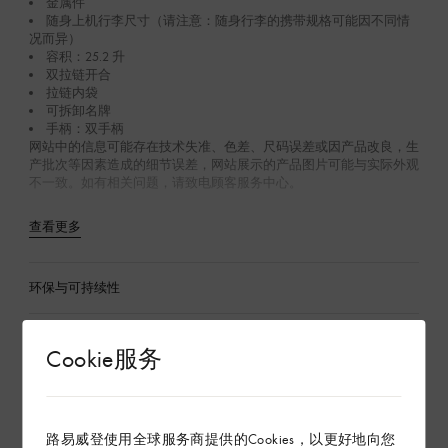
金属件
随身上机行李尺寸（请注意：随身行李的携带规格可能因不同情
况而异）
容积：25.2 升
双拉链开合
拉链内袋
可拆卸名牌
手柄：双手柄
网站中的信息可能存在技术失准、色差、尺码误差或因产品改良，生
产批次等因素造成的细节误差，网站展示的产品图片可能与实际外观
不一致。如有相关问题，请致电顾客服务中心。
查看更多
环保与可持续性
产品养护
Cookie服务
在专卖店内探索
路易威登使用全球服务商提供的Cookies，以更好地向您