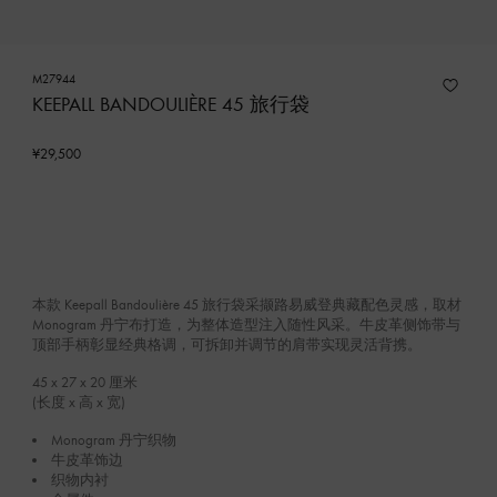
M27944
KEEPALL BANDOULIÈRE 45 旅行袋
¥29,500
本款 Keepall Bandoulière 45 旅行袋采撷路易威登典藏配色灵感，取材
Monogram 丹宁布打造，为整体造型注入随性风采。牛皮革侧饰带与
顶部手柄彰显经典格调，可拆卸并调节的肩带实现灵活背携。
45 x 27 x 20
厘米
(长度 x 高 x 宽)
Monogram 丹宁织物
牛皮革饰边
织物内衬