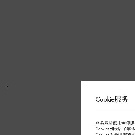
Cookie服务
路易威登使用全球服
Cookies列表以了
Cookies将处理您