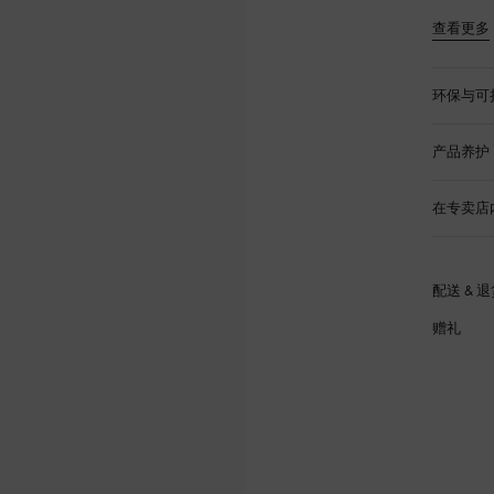
查看更多
环保与可
产品养护
在专卖店
配送 & 
赠礼