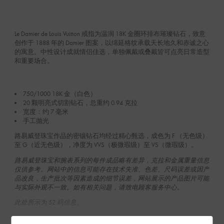
Le Damier de Louis Vuitton 戒指为温润 18K 金圈环排布璀璨钻石，致意
创作于 1888 年的 Damier 图案，以绵延格纹承载天长地久和赤诚之心
的寓意。中性设计成就情侣佳选，单独佩戴或叠戴皆可点亮日常造型
和重要场合。
750/1000 18K 金（白色）
20 颗明亮式切割钻石，总重约 0.94 克拉
宽度：约 7 毫米
手工抛光
路易威登珠宝作品的密镶钻石均经过精心甄选，成色为 F （无色级‌）
至 G（近无色级），净度为 VVS（极微瑕级）至 VS（微瑕级）。
路易威登珠宝和腕表系列的每件成品略有差异，克拉和金属重量信息
仅供参考。网站中的信息可能存在技术失准、色差、尺码误差或因产
品改良，生产批次等因素造成的细节误差，网站展示的产品图片可能
与实际外观不一致。如有相关问题，请致电顾客服务中心。
此处所示为 52 码信息。