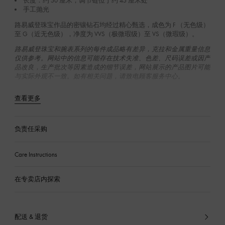
长度：约 50 厘米，调节链位于约 45 厘米处
手工抛光
路易威登珠宝作品的密镶钻石均经过精心甄选，成色为 F （无色级‌）
至 G（近无色级），净度为 VVS（极微瑕级）至 VS（微瑕级）。
路易威登珠宝和腕表系列的每件成品略有差异，克拉和金属重量信息
仅供参考。网站中的信息可能存在技术失准、色差、尺码误差或因产
品改良，生产批次等因素造成的细节误差，网站展示的产品图片可能
与实际外观不一致。如有相关问题，请致电顾客服务中心。
查看更多
负责任采购
Care Instructions
在专卖店内探索
配送 & 退货