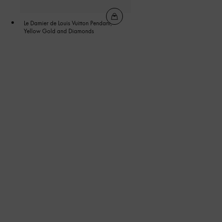
Le Damier de Louis Vuitton Pendant,
Yellow Gold and Diamonds