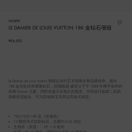
Q03890
LE DAMIER DE LOUIS VUITTON 18K 金钻石项链
¥56,500
Le Damier de Louis Vuitton 项链以当代艺术视角诠释品牌传承。抛光
18K 金吊坠排布璀璨钻石，回溯路易·威登父子于 1888 年携手创作的
经典 Damier 元素，同时传递天长地久的寓意。中性设计如第二层肌
肤般舒适贴合，可与其他珠宝共同点亮各式造型。
750/1000 18K 金（玫瑰色）
12 颗明亮式切割钻石，总重约 0.56 克拉
主饰件（高度）：约 11.8 毫米