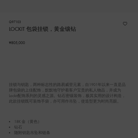
Q97103
LOCKIT 包袋挂锁，黄金镶钻
¥805,000
挂锁与钥匙，两种标志性的路易威登元素，自1901年以来一直是品
牌包袋的上佳配饰，默默地守护着客户宝贵的私人物品，并成为
Lockit配饰系列的灵感之源。钻石密镶装饰，极其实用的设计构造，
此款挂锁既可装饰手袋，亦可用作吊坠，使造型更为时尚亮眼。
18K 金（黄色）
钻石
随附钥匙吊坠和链条