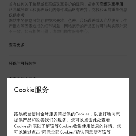
若有任何关于路易威登高级珠宝养护的疑问，请参阅
高级珠宝手册
路易威登珠宝和腕表系列的每件成品略有差异，克拉和金属重量信息
仅供参考
网站中的信息可能存在技术失准、色差、尺码误差或因产品改良，生
产批次等因素造成的细节误差，网站展示的产品图片可能与实际外观
不一致。如有相关问题，请致电顾客服务中心。
查看更多
环保与可持续性
在专卖店内探索
Cookie服务
配送 & 退货
赠礼
路易威登使用全球服务商提供的Cookies，以更好地向您
提供产品和改善我们的服务。您可以点击
此处
查看
Cookies列表以了解该等Cookies收集使用信息的详情。您
可以通过点击“同意全部Cookies”确认同意所有该等