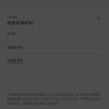
1AFWH8
棉质长袖衬衫
¥7,550
请选择尺码
已
选
产
尺码参照表
品
本款棉质长袖衬衫全幅铺陈 Damier Heritage 提花，以 Damier 图案解
构传统威尔士亲王格纹，再借 LV 标识注入复古气息。可搭配正装或
同款西装，娓娓道出品牌标志性格调。