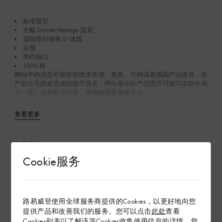
标准版型
全幅 Damier Heritage 提花
顶端纽扣饰有 LV 缝线
尖领
简约袖口
100% 棉
网站中的信息可能存在技术失准、色差、尺码误差或因产品改良，生
产批次等因素造成的细节误差，网站展示的产品图片可能与实际外观
不一致。如有相关问题，请致电顾客服务中心。
查看更多
产品养护
Cookie服务
在专卖店内探索
路易威登使用全球服务商提供的Cookies，以更好地向您
配送 & 退货
提供产品和改善我们的服务。您可以点击
此处
查看
Cookies列表以了解该等Cookies收集使用信息的详情。您