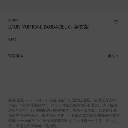
R08807
LOUIS VUITTON, L'AUDACIEUX - 英文版
¥390
语言版本
英文
已
选
产
品
路易·威登（Louis Vuitton）先生出生于法国汝拉山区。在汝拉方言中，
“Vuitton” 意为“头脑冷静”。他年少时家境贫寒却心怀壮志，为了躲避
继母的苛待，14 岁的他告别家庭作坊，脚踏一双木屐，只身踏上长
达两年的长途跋涉，最终抵达巴黎，并在颇负盛名的制箱师兼行李打
理师 Maréchal 先生位于圣奥诺雷郊区的工坊寻得一份工作。自此之
后，幸运之星便与他一路相随。