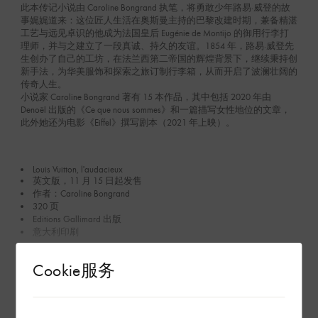
此本传记小说由 Caroline Bongrand 执笔，将勇敢少年路易·威登的故
事娓娓道来：这位匠人生活在奥斯曼主持的巴黎改建时期，兼备精湛
工艺与远见卓识的他成为法国皇后 Eugénie de Montijo 的御用行李打
理师，并与之建立了一段真诚、持久的友谊。1854 年，路易·威登先
生创办了自己的工坊，在法兰西第二帝国的辉煌背景下，继续秉持创
新手法，为华美服饰和探索之旅订制行李箱，从而开启了波澜壮阔的
传奇人生。
小说家 Caroline Bongrand 著有 15 本作品，其中包括 2020 年由
Denoël 出版的《Ce que nous sommes》和一篇描写女性地位的文章，
此外她还为电影《Eiffel》撰写剧本（2021 年上映）。
Louis Vuitton, l'audacieux
英文版，11 月 15 日起发售
作者：Caroline Bongrand
320 页
Editions Gallimard 出版
意大利印刷
查看更多
Cookie服务
在专卖店内探索