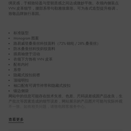
绸灵感，于精致轻盈与坚韧质感之间达成微妙平衡。衣领内侧装点
VVN 皮革细节，腰部系带勾勒雅致廓形。可为各式造型提升格调，
致敬品牌旅行基因。
标准版型
Monogram 图案
路易威登桑蚕丝科技面料（72% 锦纶 / 28% 桑蚕丝）
防水桑蚕丝科技斜纹面料
插肩袖便于活动
衣领下方饰有 VVN 皮革
配有内衬
系带
隐藏式按扣前襟
顶端明扣
袖口配有可调节袢带和隐藏式按扣
镶边侧袋
网站中的信息可能存在技术失准、色差、尺码误差或因产品改良，生
产批次等因素造成的细节误差，网站展示的产品图片可能与实际外观
不一致。如有相关问题，请致电顾客服务中心。
查看更多