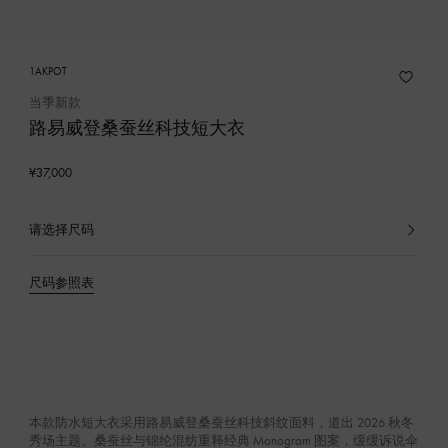
1AKPOT
当季新款
路易威登桑蚕丝科技短大衣
¥37,000
请选择尺码
已
选
产
尺码参照表
品
本款防水短大衣采用路易威登桑蚕丝科技斜纹面料，道出 2026 秋冬
秀场主题。桑蚕丝与锦纶混纺重释经典 Monogram 图案，缓缓诉说伞