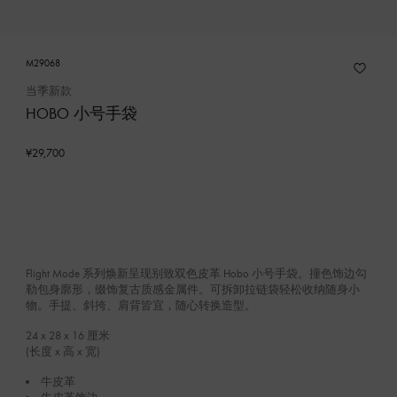
M29068
当季新款
HOBO 小号手袋
¥29,700
Flight Mode 系列焕新呈现别致双色皮革 Hobo 小号手袋。撞色饰边勾
勒包身廓形，缀饰复古质感金属件。可拆卸拉链袋轻松收纳随身小
物。手提、斜挎、肩背皆宜，随心转换造型。
24 x 28 x 16
厘米
(长度 x 高 x 宽)
牛皮革