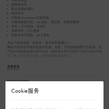
牛皮革饰边
绒面革衬里
复古质感金属件
钩扣开合
可拆卸 Monogram 拉链内袋
可收纳智能手机、Lou 钱夹、笔记本、钥匙和唇膏
肩带：不可拆卸，可调节
包带半长：27.0 厘米
包带半长可调至：45.5 厘米
本品产地为法国、西班牙、意大利和美国之一。
网站中的信息可能存在技术失准、色差、尺码误差或因产品改良，生
产批次等因素造成的细节误差，网站展示的产品图片可能与实际外观
不一致。如有相关问题，请致电顾客服务中心。
查看更多
环保与可持续性
Cookie服务
产品养护
在专卖店内探索