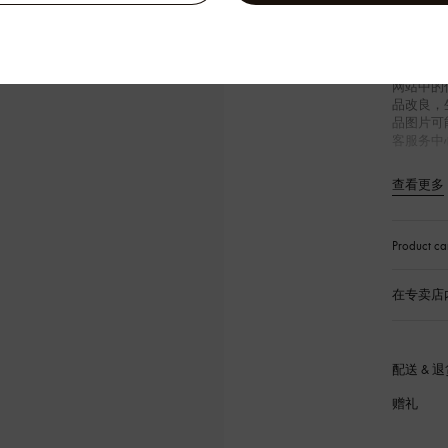
标准
100% 
标识
尖领
网站中的
品改良，
品图片可
客服务中
查看更多
Product ca
在专卖店
配送 & 
赠礼