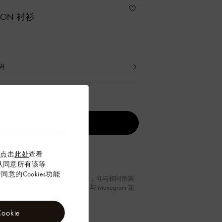
ASON 衬衫
码
表
以点击
此处
查看
”确认同意所有该等
意的Cookies功能
衫含蓄融入 LV Blason 提花织纹，可与相同图案
雅商务造型。前襟底部饰有 LV 与 Monogram 花
与顶端纽扣的 LV 标识相互呼应。
okie