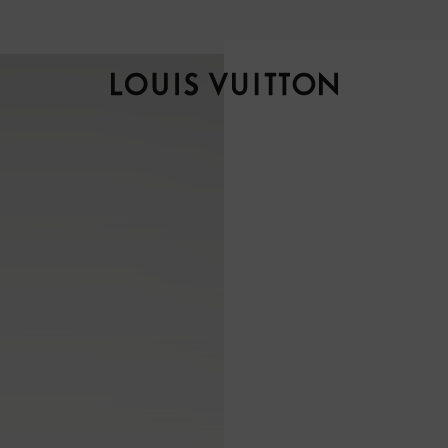
自然风光，匠艺臻作，探索全新
秋冬女士系列
。
路
易
威
登
LOUIS
VUITTON