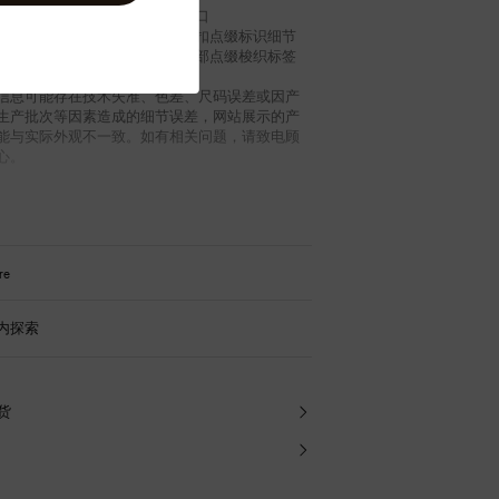
版型
简约袖口
棉
顶端纽扣点缀标识细节
提花
前襟底部点缀梭织标签
信息可能存在技术失准、色差、尺码误差或因产
生产批次等因素造成的细节误差，网站展示的产
能与实际外观不一致。如有相关问题，请致电顾
心。
re
内探索
退货