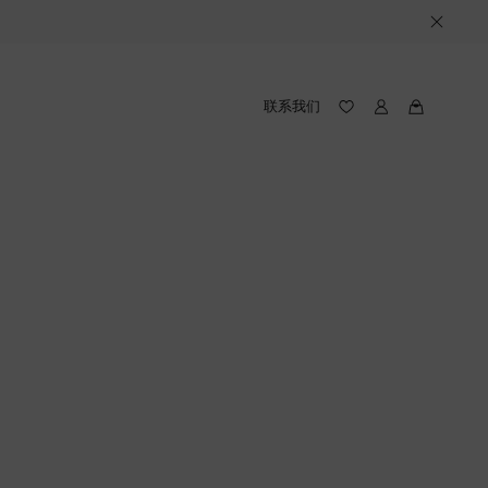
联系我们
我
我
的
的
愿
路
望
易
录
威
(愿
登
望
录
中
包
含
件
产
品)