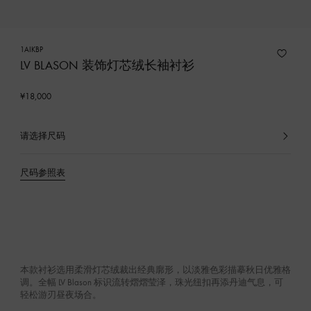
1AIKBP
LV BLASON 装饰灯芯绒长袖衬衫
¥18,000
请选择尺码
已
选
产
尺码参照表
品
本款衬衫选用柔滑灯芯绒裁出经典廓形，以淡雅色彩描摹秋日优雅格
调。全幅 LV Blason 标识流转熠熠莹泽，珠光纽扣再添丹迪气息，可
轻松游刃昼夜场合。