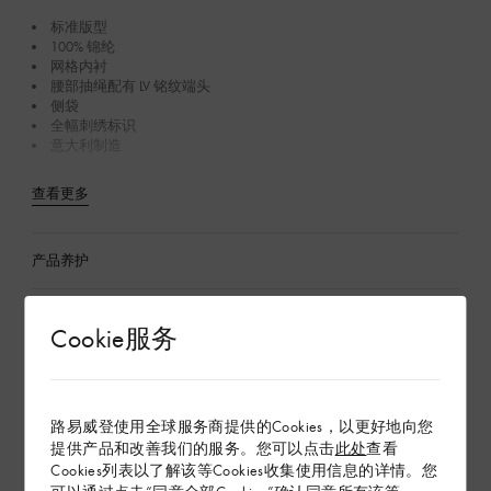
标准版型
100% 锦纶
网格内衬
腰部抽绳配有 LV 铭纹端头
侧袋
全幅刺绣标识
意大利制造
查看更多
产品养护
在专卖店内探索
Cookie服务
配送 & 退货
路易威登使用全球服务商提供的Cookies，以更好地向您
赠礼
提供产品和改善我们的服务。您可以点击
此处
查看
Cookies列表以了解该等Cookies收集使用信息的详情。您