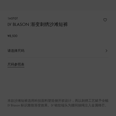
1AGTQT
LV BLASON 渐变刺绣沙滩短裤
¥8,500
请选择尺码
已
选
产
尺码参照表
品
本款沙滩短裤选用科技面料塑造侧开衩设计，再以刺绣工艺赋予全幅
LV Blason 标识雅致渐变效果。LV 铭纹端头为腰间抽绳注入金属锋芒。