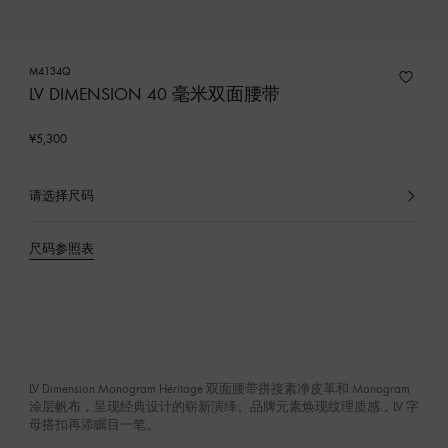
M4134Q
LV DIMENSION 40 毫米双面腰带
¥5,300
请选择尺码
已
选
产
尺码参照表
品
LV Dimension Monogram Héritage 双面腰带拼接素净皮革和 Monogram
涂层帆布，呈现经典设计的崭新演绎。品牌元素焕现纹理质感，LV 字
母搭扣再添瞩目一笔。