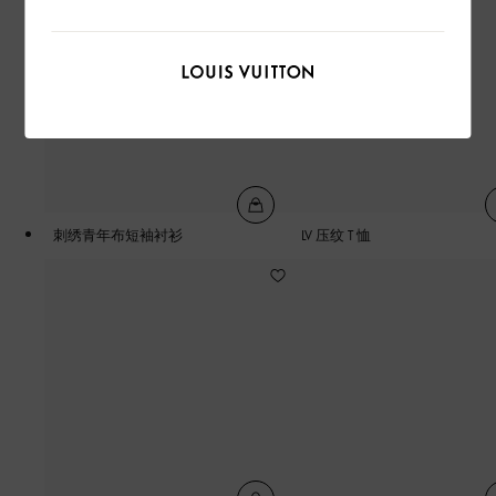
刺绣青年布短袖衬衫
LV 压纹 T 恤