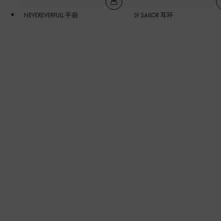
NEVEREVERFULL 手袋
LV SAILOR 耳环