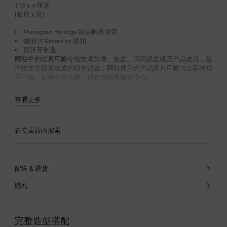
110 x 4
厘米
(长度 x 宽)
Monogram Héritage 涂层帆布腰带
做旧 LV Dimension 搭扣
西班牙制造
网站中的信息可能存在技术失准、色差、尺码误差或因产品改良，生
产批次等因素造成的细节误差，网站展示的产品图片可能与实际外观
不一致。如有相关问题，请致电顾客服务中心。
查看更多
在专卖店内探索
配送 & 退货
赠礼
完整造型搭配