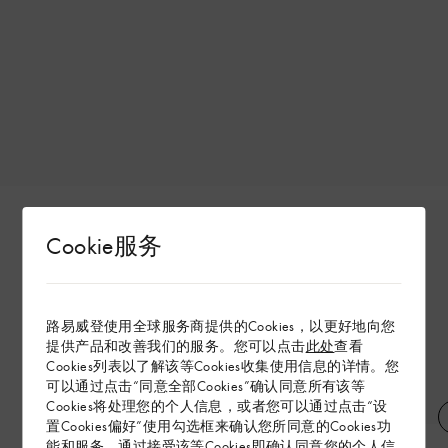
Cookie服务
路易威登使用全球服务商提供的Cookies，以更好地向您
提供产品和改善我们的服务。您可以点击
此处
查看
Cookies列表以了解该等Cookies收集使用信息的详情。您
可以通过点击“同意全部Cookies”确认同意所有该等
Cookies将处理您的个人信息，或者您可以通过点击“设
置Cookies偏好”使用勾选框来确认您所同意的Cookies功
双面绵羊毛针织旅行束腰夹克
LV 压纹 T 恤
能和服务。通过接受该等Cookies即确认同意您的个人信