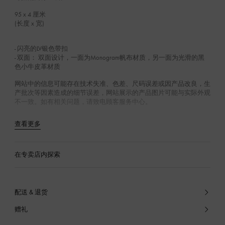
95 x 4
厘米
(长度 x 宽)
- 闪亮的LV银色带扣
- 双面： 双面设计，一面为Monogram帆布材质，另一面为光滑的黑
色小牛皮革材质
网站中的信息可能存在技术失准、色差、尺码误差或因产品改良，生
产批次等因素造成的细节误差，网站展示的产品图片可能与实际外观
不一致。如有相关问题，请致电顾客服务中心。
查看更多
在专卖店内探索
配送 & 退货
赠礼