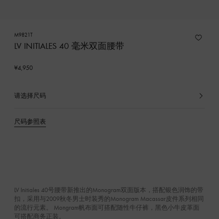
M9821T
LV INITIALES 40 毫米双面腰带
¥4,950
请选择尺码
已
选
产
尺码参照表
品
LV Initiales 40号腰带新推出的Monogram双面版本，搭配银色润饰的带
扣，采用与2009秋冬男士时装秀的Monogram Macassar皮件系列相同
的流行元素。 Mongram帆布面可搭配随性牛仔裤，黑色小牛皮革面
可搭配商务正装。