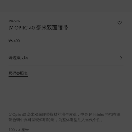
M0226S
LV OPTIC 40 毫米双面腰带
¥6,400
请选择尺码
已
选
产
尺码参照表
品
LV Optic 40 毫米双面腰带取材丝滑牛皮革，中央 LV Initiales 搭扣在浓
郁色调中亦可呈现鲜明轮廓，为整体造型注入当代个性。
100 x 4
厘米