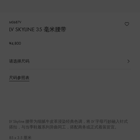
M0687V
LV SKYLINE 35 毫米腰带
¥4,800
请选择尺码
已
选
产
尺码参照表
品
LV Skyline 腰带为细腻牛皮革浸染经典色调，将 LV 字母巧妙融入针式
搭扣，与当季鞋履系列异曲同工，搭配商务或正式着装皆宜。
85 x 3.5
厘米