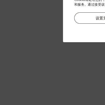
和服务。通过接受该等
设置第