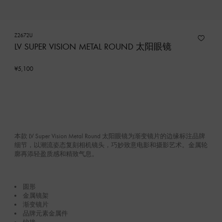
Z2672U
LV SUPER VISION METAL ROUND 太阳眼镜
¥5,100
本款 LV Super Vision Metal Round 太阳眼镜为渐变镜片的边缘标注品牌
细节，以潮流姿态复刻相机镜头，巧妙致意电影和摄影艺术。金属轮
廓再添轻盈质感和精致气息。
圆形
金属镜架
渐变镜片
品牌元素金属件