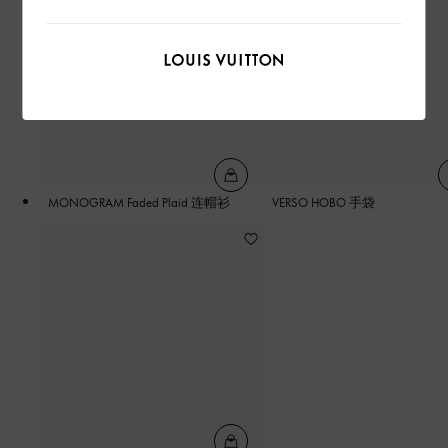
MONOGRAM Faded Plaid 连帽衫
VERSO HOBO 手袋