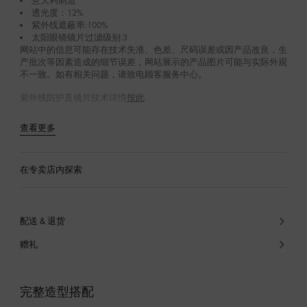
意大利制造
透光度：12%
紫外线遮蔽率:100%
太阳眼镜镜片过滤级别:3
网站中的信息可能存在技术失准、色差、尺码误差或因产品改良，生
产批次等因素造成的细节误差，网站展示的产品图片可能与实际外观
不一致。如有相关问题，请致电顾客服务中心。
紫外线防护及镜片技术详情
按此
查看更多
在专卖店内探索
配送 & 退货
赠礼
完整造型搭配