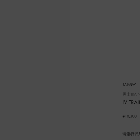
1AJAGW
男士TRAIN
LV TR
¥10,300
请选择尺
已