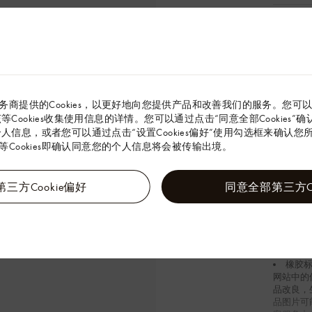
选
产
尺码参照
品
务商提供的Cookies，以更好地向您提供产品和改善我们的服务。您可
解该等Cookies收集使用信息的详情。您可以通过点击“同意全部Cookies
的个人信息，或者您可以通过点击“设置Cookies偏好”使用勾选框来确认您所同
本款 LV 
Cookies即确认同意您的个人信息将会被传输出境。
归新季。
丰富细节，
优雅闲适
三方Cookie偏好
同意全部第三方Co
Mono
面牛皮革
鞋带
橡胶
网站中的
品改良，
品图片可