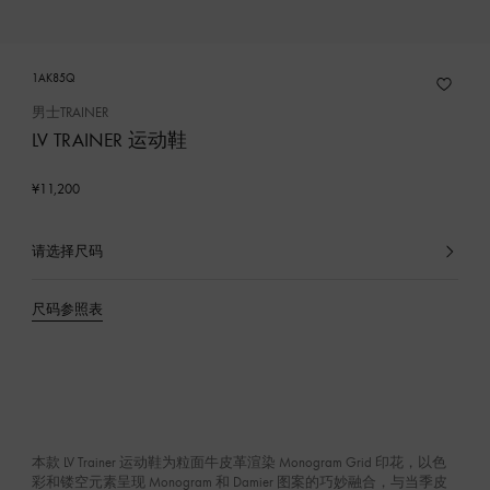
1AK85Q
男士TRAINER
LV TRAINER 运动鞋
¥11,200
请选择尺码
已
选
产
尺码参照表
品
本款 LV Trainer 运动鞋为粒面牛皮革渲染 Monogram Grid 印花，以色
彩和镂空元素呈现 Monogram 和 Damier 图案的巧妙融合，与当季皮