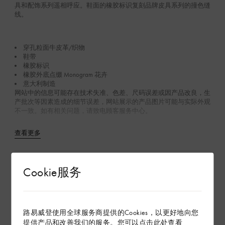
具和配饰系列遥相呼应。鞋面的橡胶标识复刻品牌皮具系列的撞色缝
线。
穿孔粒面牛皮革/织物
鞋带
橡胶标识
橡胶外底点缀 Monogram 花卉
意大利制造
网站中的信息可能存在技术失准、色差、尺码误差或因产品改良，生
产批次等因素造成的细节误差，网站展示的产品图片可能与实际外观
不一致。如有相关问题，请致电顾客服务中心。
查看更多
产品养护
Cookie服务
在专卖店内探索
路易威登使用全球服务商提供的Cookies，以更好地向您
提供产品和改善我们的服务。您可以点击
此处
查看