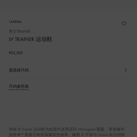
1AK8HM
男士TRAINER
LV TRAINER 运动鞋
¥32,500
请选择尺码
已
选
产
尺码参照表
品
本款 LV Trainer 运动鞋为粒面牛皮革压印 Monogram 图案，再借施华
洛世奇™ 莱茵石构筑璀璨双色效果。橡胶 LV 字母与 Vuitton 标识相映