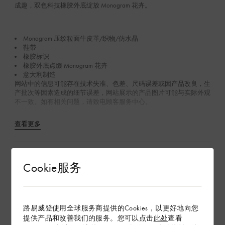
成趣，双色科技橡胶外底绽放 Monogram 花卉。
Monogram 压纹粒面牛皮革/织物/仿水晶
鞋带
橡胶标识
橡胶外底点缀 Monogram 花卉
意大利制造
网站中的信息可能存在技术失准、色差、尺码误差或因产品改良，生
产批次等因素造成的细节误差，网站展示的产品图片可能与实际外观
不一致。如有相关问题，请致电顾客服务中心。
查看更多
产品养护
Cookie服务
在专卖店内探索
路易威登使用全球服务商提供的Cookies，以更好地向您
配送 & 退货
提供产品和改善我们的服务。您可以点击
此处
查看