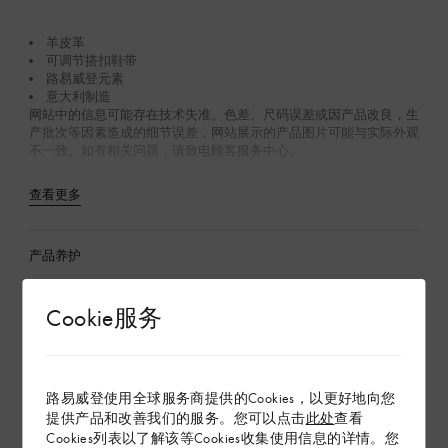
羊皮革
可调节搭扣鞋带
路易威登元素
意大利制造
网站中的信息可能存在技术失准、色差、尺码误差或因产品改良，生
产批次等因素造成的细节误差，网站展示的产品图片可能与实际外观
不一致。如有相关问题，请致电顾客服务中心。
查看更多
产品养护
在专卖店内探索
Cookie服务
配送 & 退货
路易威登使用全球服务商提供的Cookies，以更好地向您
赠礼
提供产品和改善我们的服务。您可以点击
此处
查看
Cookies列表以了解该等Cookies收集使用信息的详情。您