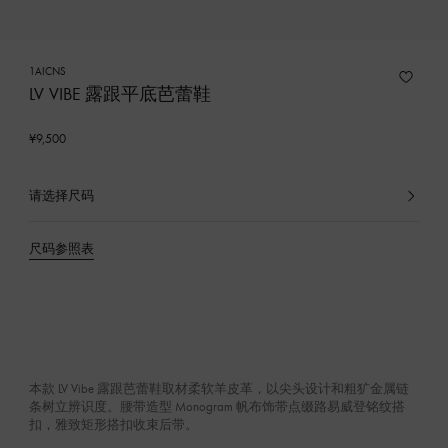
1AICNS
LV VIBE 露跟平底芭蕾鞋
¥9,500
请选择尺码
已
选
产
尺码参照表
品
本款 LV Vibe 露跟芭蕾鞋取材柔软羊皮革，以尖头设计和粗犷金属链
条树立辨识度。腰带造型 Monogram 帆布饰带点缀路易威登铭纹搭
扣，雅致矩形搭扣收束后带。